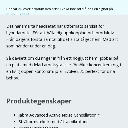
Stereo
Undrar du över produkt och pris? Tveka inte att slå oss en signal på
UC
0520-507 000
!
USB-
A
Det här smarta headsetet har utformats särskilt för
mängd
hybridarbete. För att hålla dig uppkopplad och produktiv.
Från dagens första samtal till det sista tåget hem. Med allt
som händer under en dag.
Så oavsett om du ringer in från ett högljutt hem, jobbar på
en plats med delad arbetsyta eller försöker koncentrera dig i
en livlig öppen kontorsmiljö är Evolve2 75 perfekt för dina
behov.
Produktegenskaper
Jabra Advanced Active Noise Cancellation™
Strålformsteknik med åtta mikrofoner