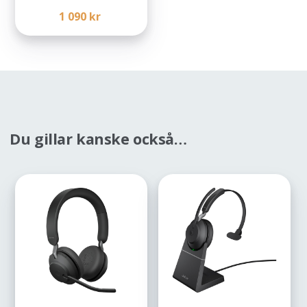
1 090
kr
Du gillar kanske också…