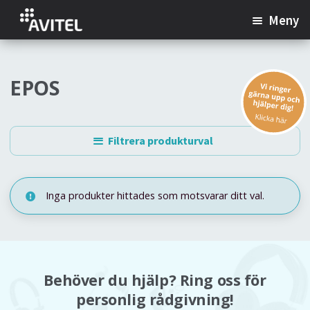
Hoppa
Hoppa
Meny
till
till
navigering
innehåll
Headset
EPOS
Konferenstelefoner
Filtrera produkturval
Webbkameror
Hörselhjälpmedel
Inga produkter hittades som motsvarar ditt val.
Utförsäljning
Behöver du hjälp? Ring oss för
Kundservice
personlig rådgivning!