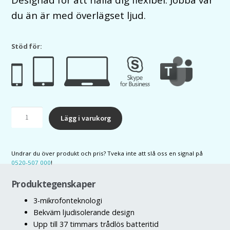
du än är med överlägset ljud.
Stöd för:
Jabra
Lägg i varukorg
Evolve2
65
Mono
Undrar du över produkt och pris? Tveka inte att slå oss en signal på
MS
0520-507 000
!
USB-
A
Produktegenskaper
med
3-mikrofonteknologi
Laddställ
Bekväm ljudisolerande design
mängd
Upp till 37 timmars trådlös batteritid