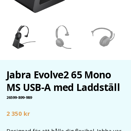
Jabra Evolve2 65 Mono
MS USB-A med Laddställ
26599-899-989
2 350
kr
Designad för att hålla dig flexibel. Jobba var