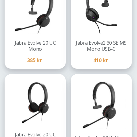
Trådbundet
(63)
Trådlöst
(51)
USB-anslutet
(60)
Ljudutgångsläge
Stöd för
Jabra Evolve 20 UC
Jabra Evolve2 30 SE MS
Mono
Bordstelefon
Mono
Mono USB-C
Stereo
Dator
385
kr
410
kr
Skype for Business
Smartphone
Surfplatta
Teams
Jabra Evolve 20 UC