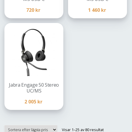
720
kr
1 460
kr
Jabra Engage 50 Stereo
UC/MS
2 005
kr
Sorterade
Visar 1–25 av 80 resultat