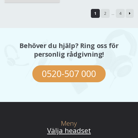
efter
pris:
1
2
…
4
lågt
till
högt
Behöver du hjälp? Ring oss för
personlig rådgivning!
0520-507 000
Meny
Välja headset