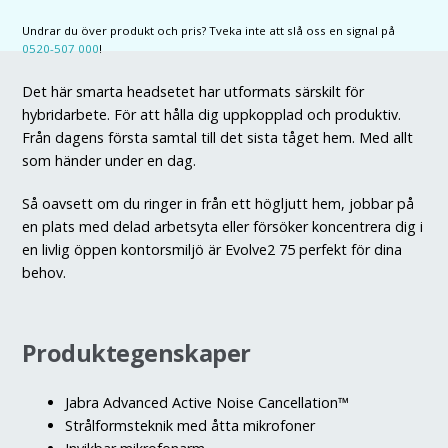
Stereo
Undrar du över produkt och pris? Tveka inte att slå oss en signal på
MS
0520-507 000
!
USB-
A
Det här smarta headsetet har utformats särskilt för
mängd
hybridarbete. För att hålla dig uppkopplad och produktiv.
Från dagens första samtal till det sista tåget hem. Med allt
som händer under en dag.
Så oavsett om du ringer in från ett högljutt hem, jobbar på
en plats med delad arbetsyta eller försöker koncentrera dig i
en livlig öppen kontorsmiljö är Evolve2 75 perfekt för dina
behov.
Produktegenskaper
Jabra Advanced Active Noise Cancellation™
Strålformsteknik med åtta mikrofoner