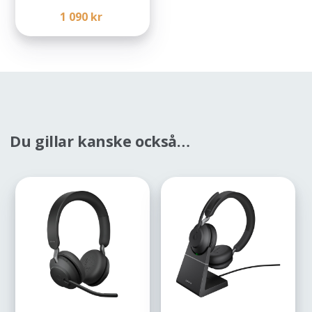
1 090
kr
Du gillar kanske också…