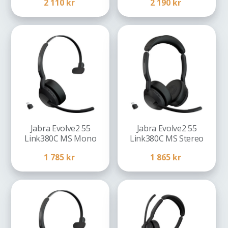
2 110
kr
2 190
kr
Jabra Evolve2 55
Jabra Evolve2 55
Link380C MS Mono
Link380C MS Stereo
1 785
kr
1 865
kr