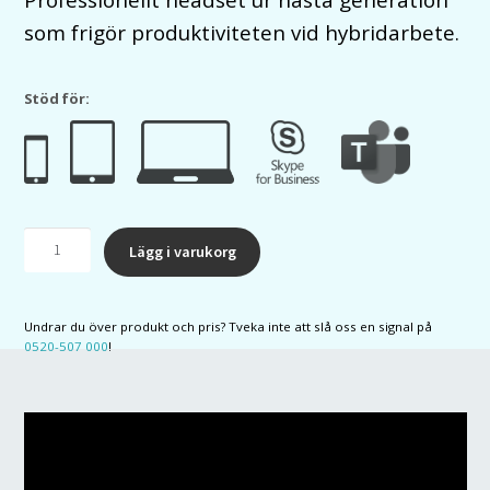
som frigör produktiviteten vid hybridarbete.
Stöd för:
Jabra
Lägg i varukorg
Evolve2
55
Link380A
Undrar du över produkt och pris? Tveka inte att slå oss en signal på
MS
0520-507 000
!
Stereo
mängd