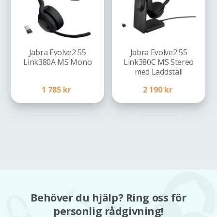
Jabra Evolve2 55
Jabra Evolve2 55
Link380A MS Mono
Link380C MS Stereo
med Laddställ
1 785
kr
2 190
kr
Behöver du hjälp? Ring oss för
personlig rådgivning!