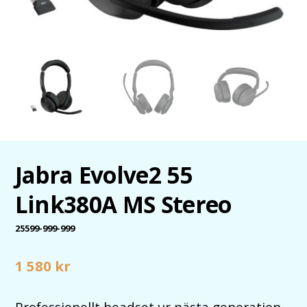
Jabra Evolve2 55
Link380A MS Stereo
25599-999-999
1 580
kr
Professionellt headset ur nästa generation