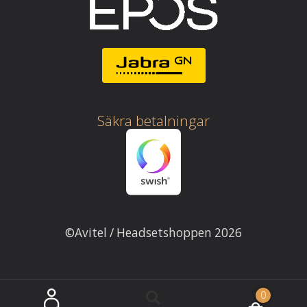
Säkra betalningar
©Avitel / Headsetshoppen 2026
0
Sök
Sök