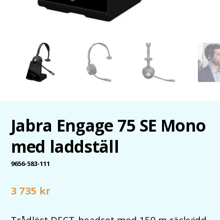
Jabra Engage 75 SE Mono
med laddställ
9656-583-111
3 735
kr
Trådlöst DECT-headset med 150 m räckvidd,