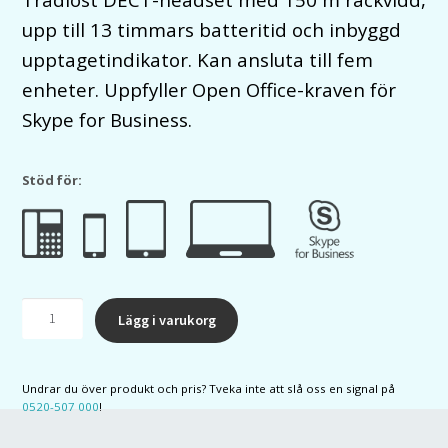
upp till 13 timmars batteritid och inbyggd
upptagetindikator. Kan ansluta till fem
enheter. Uppfyller Open Office-kraven för
Skype for Business.
Stöd för:
Jabra
Lägg i varukorg
Engage
75
SE
Undrar du över produkt och pris? Tveka inte att slå oss en signal på
Mono
0520-507 000
!
med
laddställ