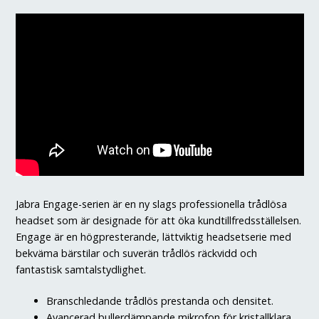
mängd
Jabra Engage-serien är en ny slags professionella trådlösa
headset som är designade för att öka kundtillfredsställelsen.
Engage är en högpresterande, lättviktig headsetserie med
bekväma bärstilar och suverän trådlös räckvidd och
fantastisk samtalstydlighet.
Branschledande trådlös prestanda och densitet.
Avancerad bullerdämpande mikrofon för kristallklara