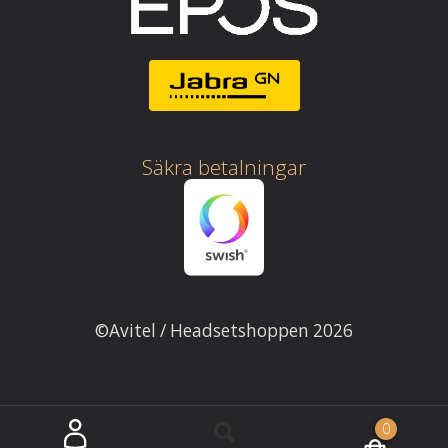
Säkra betalningar
©Avitel / Headsetshoppen 2026
0
Sök
Sök