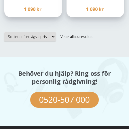
1 090
kr
1 090
kr
Sorterade
Visar alla 4 resultat
efter
pris:
lågt
till
högt
Behöver du hjälp? Ring oss för
personlig rådgivning!
0520-507 000